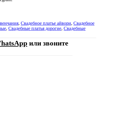
 венчания
,
Свадебное платье айвори
,
Свадебное
ные
,
Свадебные платья дорогие
,
Свадебные
hatsApp
или звоните