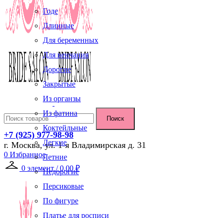
Годе
Длинные
Для беременных
Для венчания
Дорогие
Закрытые
Из органзы
Из фатина
Поиск
Коктейльные
+7 (925) 977-98-98
Легкие
г. Москва, ул. 1-я Владимирская д. 31
0
Избранное
Летние
0
элемент
/
0,00
₽
Недорогие
Персиковые
По фигуре
Платье для росписи