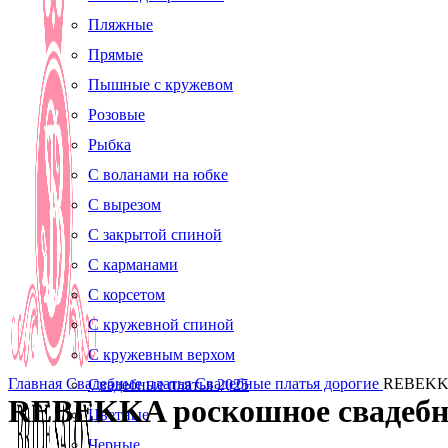
Пляжные
Прямые
Пышные с кружевом
Розовые
Рыбка
С воланами на юбке
С вырезом
С закрытой спиной
С карманами
С корсетом
С кружевной спиной
С кружевным верхом
Главная
Свадебные платья
Свадебные платья дорогие
REBEKKA 
Свадебные платья 2025
REBEKKA роскошное свадебно
Цветные
Черные