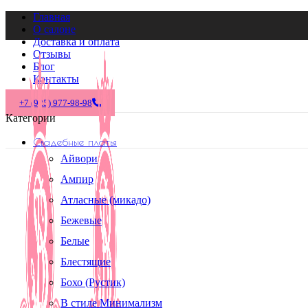
Главная
О салоне
Доставка и оплата
Отзывы
Блог
Контакты
+7 (925) 977-98-98
Категории
Свадебные платья
-52%
Айвори
Ампир
Атласные (микадо)
Бежевые
Белые
Блестящие
Бохо (Рустик)
В стиле Минимализм