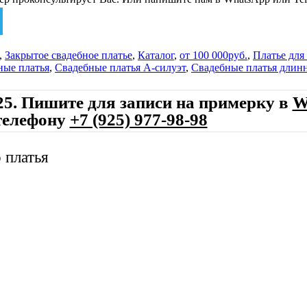
,
Закрытое свадебное платье
,
Каталог
,
от 100 000руб.
,
Платье для
ные платья
,
Свадебные платья А-силуэт
,
Свадебные платья длин
25. Пишите для записи на примерку в
W
телефону
+7 (925) 977-98-98
 платья