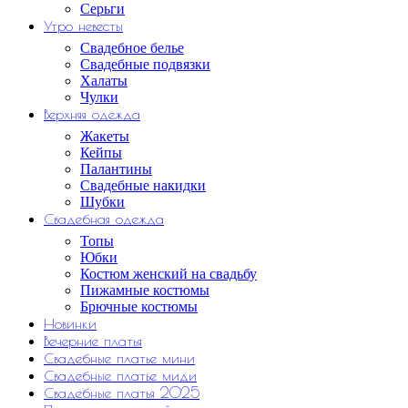
Серьги
Утро невесты
Свадебное белье
Свадебные подвязки
Халаты
Чулки
Верхняя одежда
Жакеты
Кейпы
Палантины
Свадебные накидки
Шубки
Свадебная одежда
Топы
Юбки
Костюм женский на свадьбу
Пижамные костюмы
Брючные костюмы
Новинки
Вечерние платья
Свадебные платье мини
Свадебные платье миди
Свадебные платья 2025