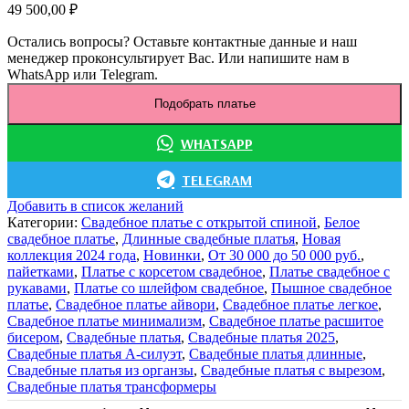
49 500,00
₽
Остались вопросы? Оставьте контактные данные и наш
менеджер проконсультирует Вас. Или напишите нам в
WhatsApp или Telegram.
Подобрать платье
WHATSAPP
TELEGRAM
Добавить в список желаний
Категории:
Cвадебное платье с открытой спиной
,
Белое
свадебное платье
,
Длинные свадебные платья
,
Новая
коллекция 2024 года
,
Новинки
,
От 30 000 до 50 000 руб.
,
пайетками
,
Платье с корсетом свадебное
,
Платье свадебное с
рукавами
,
Платье со шлейфом свадебное
,
Пышное свадебное
платье
,
Свадебное платье айвори
,
Свадебное платье легкое
,
Свадебное платье минимализм
,
Свадебное платье расшитое
бисером
,
Свадебные платья
,
Свадебные платья 2025
,
Свадебные платья А-силуэт
,
Свадебные платья длинные
,
Свадебные платья из органзы
,
Свадебные платья с вырезом
,
Свадебные платья трансформеры