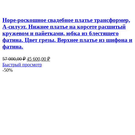
Hope-роскошное свадебное платье трансформер,
А-силуэт. Нижнее платье на корсете расшитый
кружевом и пайетками, юбка из блестящего
фатина. Цвет грезы. Верхнее платье из шифона и
фатина.
Первоначальная
Текущая
57 000,00
₽
45 600,00
₽
цена
цена:
Быстрый просмотр
составляла
45
-50%
57
600,00 ₽.
000,00 ₽.