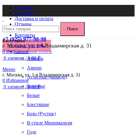
Главная
О салоне
Доставка и оплата
Отзывы
Поиск
Блог
Контакты
+7 (925) 977-98-98
Категории
г. Москва, ул. 1-я Владимирская д. 31
+7 (925) 977-98-98
Свадебные платья
0
Избранное
0
элемент
/
0,00
₽
Айвори
Ампир
Меню
г. Москва, ул. 1-я Владимирская д. 31
Атласные (микадо)
0
Избранное
Бежевые
0
элемент
/
0,00
₽
Белые
Блестящие
Бохо (Рустик)
В стиле Минимализм
Годе