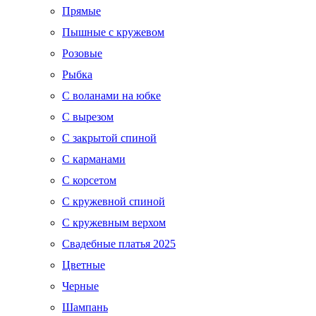
Прямые
Пышные с кружевом
Розовые
Рыбка
С воланами на юбке
С вырезом
С закрытой спиной
С карманами
С корсетом
С кружевной спиной
С кружевным верхом
Свадебные платья 2025
Цветные
Черные
Шампань