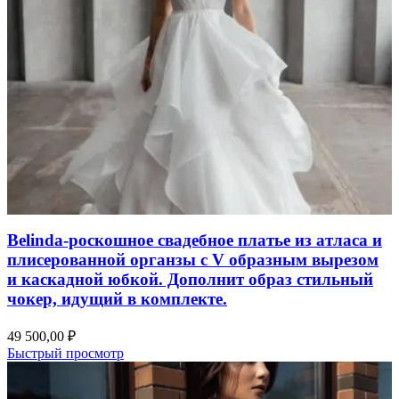
Belinda-роскошное свадебное платье из атласа и
плисерованной органзы с V образным вырезом
и каскадной юбкой. Дополнит образ стильный
чокер, идущий в комплекте.
49 500,00
₽
Быстрый просмотр