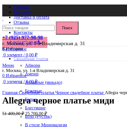
Главная
О салоне
Доставка и оплата
Отзывы
Блог
Поиск
Контакты
+7 (925) 977-98-98
+7 (925) 977-98-98
г. Москва, ул. 1-я Владимирская д. 31
Категории
0
Избранное
0
элемент
/
0,00
₽
Свадебные платья
-50%
Меню
Айвори
г. Москва, ул. 1-я Владимирская д. 31
Ампир
0
Избранное
0
элемент
/
0,00
₽
Атласные (микадо)
Бежевые
Главная
Свадебные платья
Черное свадебное платье
Allegra че
Allegra черное платье миди
Белые
Блестящие
Первоначальная
Текущая
51 400,00
₽
25 700,00
₽
Бохо (Рустик)
цена
цена:
составляла
25
В стиле Минимализм