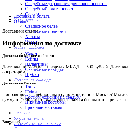
Свадебные украшения для волос невесты
Свадебный клатч невесты
Серьги
Доставка и оплата
Утро невесты
Отзывы
Свадебное белье
Доставка и оплата
Свадебные подвязки
Халаты
Чулки
Информация по доставке
Верхняя одежда
Жакеты
Доставка по Москве и области
Кейпы
Палантины
Доставка по Москве в пределах МКАД — 500 рублей. Доставка 
Свадебные накидки
оператором.
Шубки
Свадебная одежда
Доставка по России
Топы
Юбки
Понравилось свадебное платье, но живете не в Москве? Мы до
Костюм женский на свадьбу
сумму от 5000 - доставка осуществляется бесплатно. При зака
Пижамные костюмы
Брючные костюмы
Новинки
Вечерние платья
Внимание!
Свадебные платье мини