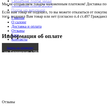
Свадебные платье миди
Мы не отправляем товары наложенным платежом! Доставка по Р
Свадебные платья 2025
Платья на выпускной
Если вам товар не подошел, то вы можете отказаться от покупк
того, подошел Вам товар или нет (согласно п.4 ст.497 Граждан
Главная
О салоне
Доставка и оплата
Отзывы
Блог
Информация об оплате
Контакты
Запись на примерку
ул. Бауманская, д.58/25 стр.6
Отзывы