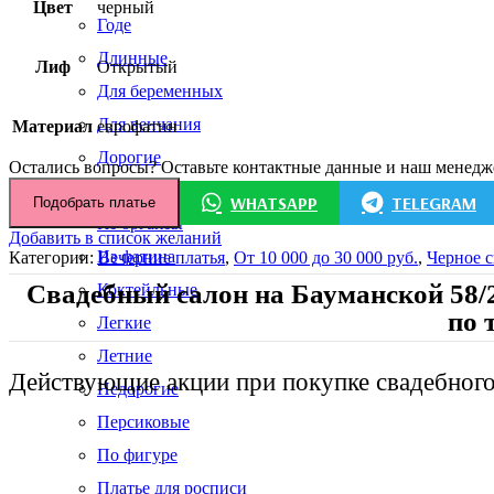
51
700,00 ₽.
Цвет
черный
Годе
400,00 ₽.
Длинные
Лиф
Открытый
Для беременных
Для венчания
Материал
еврофатин
Дорогие
Остались вопросы? Оставьте контактные данные и наш менедже
Закрытые
WHATSAPP
TELEGRAM
Подобрать платье
Из органзы
Добавить в список желаний
Из фатина
Категории:
Вечерние платья
,
От 10 000 до 30 000 руб.
,
Черное с
Свадебный салон на Бауманской 58/
Коктейльные
по 
Легкие
Летние
Действующие акции при покупке свадебного
Недорогие
Персиковые
По фигуре
Платье для росписи